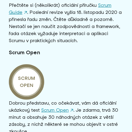
Přečtěte si (několikrát) oficiální příručku
Scrum
Guide
↗
. Poslední revize vyšla 18. listopadu 2020 a
přinesla řadu změn. Čtěte důkladně a pozorně.
Nestačí se jen naučit zodpovědnosti a framework,
řada otázek vyžaduje interpretaci a aplikaci
Scrumu v praktických situacích.
Scrum Open
SCRUM
OPEN
Dobrou představu, co očekávat, vám dá oficiální
ukázkový test
Scrum Open
↗
. Je zdarma, trvá 30
minut a obsahuje 30 náhodných otázek z větší
zásoby, z nichž některé se mohou objevit v ostré
zkoušce.