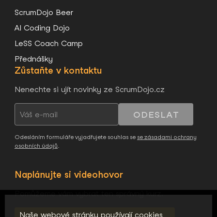
ScrumDojo Beer
AI Coding Dojo
LeSS Coach Camp
Přednášky
Zůstaňte v kontaktu
Nenechte si ujít novinky ze ScrumDojo.cz
ODESLAT
Odesláním formuláře vyjadřujete souhlas se
se zásadami ochrany
osobních údajů
.
Naplánujte si videohovor
Pomůžeme vám vybrat ten správný kurz.
Naše webové stránky používají cookies,