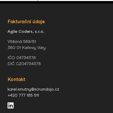
Fakturační údaje
Agile Coders, s.r.o.
Vítězná 569/81
360 01 Karlovy Vary
IČO 04734378
DIČ CZ04734378
Kontakt
karel.smutny@scrumdojo.cz
+420 777 185 511