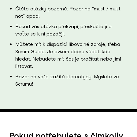
Čtěte otázky pozorně. Pozor na "must / must
not" apod.
Pokud vás otázka překvapí, přeskočte ji a
vraťte se k ní později.
Můžete mít k dispozici libovolné zdroje, třeba
Scrum Guide. Je ovšem dobré vědět, kde
hledat. Nebudete mít čas je pročítat nebo jimi
listovat.
Pozor na vaše zažité stereotypy. Myslete ve
Scrumu!
Pokud potřebujete s čímkoliv