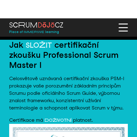
ō
ō
S
C
R
U
M
D
J
C
Z
Place of
learning
IMMERSIVE
Jak
certifikační
SLOŽIT
zkoušku Professional Scrum
Master I
Celosvětově uznávaná certifikační zkouška PSM-I
prokazuje vaše porozumění základním principům
Scrumu podle oficiálního Scrum Guide, výbornou
znalost frameworku, konzistentní užívání
terminologie a schopnost aplikovat Scrum v týmu.
Certifikace má
platnost.
DOŽIVOTNÍ