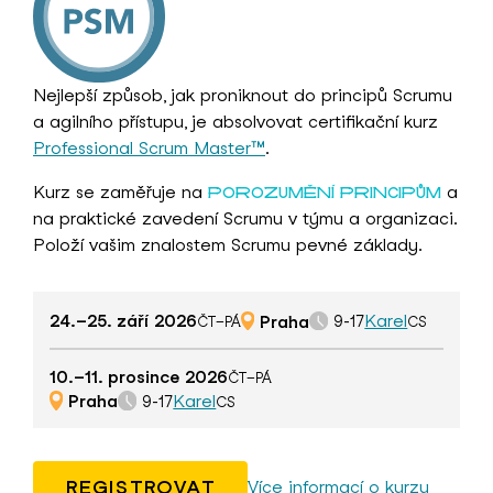
Nejlepší způsob, jak proniknout do principů Scrumu
a agilního přístupu, je absolvovat certifikační kurz
Professional Scrum Master™
.
Kurz se zaměřuje na
a
POROZUMĚNÍ PRINCIPŮM
na praktické zavedení Scrumu v týmu a organizaci.
Položí vašim znalostem Scrumu pevné základy.
24.–25. září 2026
Praha
Karel
9-17
ČT–PÁ
CS
10.–11. prosince 2026
ČT–PÁ
Praha
Karel
9-17
CS
REGISTROVAT
Více informací o kurzu