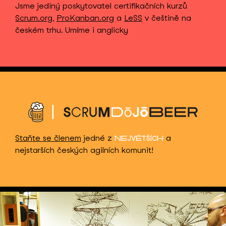
Jsme jediný poskytovatel certifikačních kurzů
Scrum.org
,
ProKanban.org
a
LeSS
v češtině na
českém trhu. Umíme i anglicky
Staňte se členem
jedné z
a
NEJVĚTŠÍCH
nejstarších českých agilních komunit!