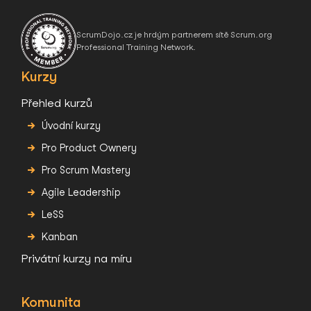
ScrumDojo.cz je hrdým partnerem sítě Scrum.org
Professional Training Network.
Kurzy
Přehled kurzů
Úvodní kurzy
Pro Product Ownery
Pro Scrum Mastery
Agile Leadership
LeSS
Kanban
Privátní kurzy na míru
Komunita