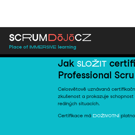
ō
ō
S
C
R
U
M
D
J
C
Z
Place of
learning
IMMERSIVE
Jak
certif
SLOŽIT
Professional Scr
Celosvětově uznávaná certifikačn
zkušenost a prokazuje schopnost 
reálných situacích.
Certifikace má
platno
DOŽIVOTNÍ