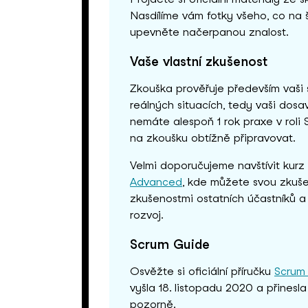
Nasdílíme vám fotky všeho, co na š
upevněte načerpanou znalost.
Vaše vlastní zkušenost
Zkouška prověřuje především vaši
reálných situacích, tedy vaši dos
nemáte alespoň 1 rok praxe v roli
na zkoušku obtížně připravovat.
Velmi doporučujeme navštívit kurz
Advanced
, kde můžete svou zkuše
zkušenostmi ostatních účastníků a z
rozvoj.
Scrum Guide
Osvěžte si oficiální příručku
Scrum
vyšla 18. listopadu 2020 a přines
pozorně.