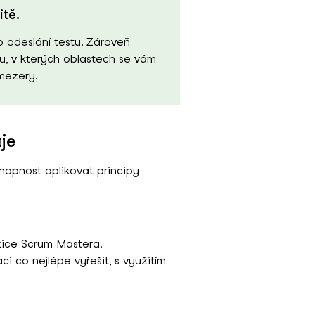
tě.
o odeslání testu. Zároveň
, v kterých oblastech se vám
 mezery.
je
hopnost aplikovat principy
ozice Scrum Mastera.
aci co nejlépe vyřešit, s využitím