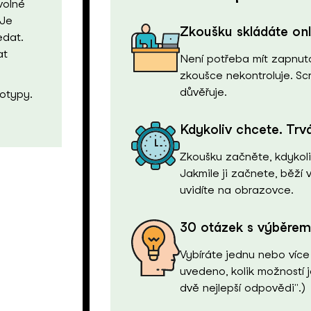
volné
 Je
Zkoušku skládáte onl
edat.
at
Není potřeba mít zapnuto
zkoušce nekontroluje. S
důvěřuje.
otypy.
Kdykoliv chcete. Trv
Zkoušku začněte, kdykoliv
Jakmile ji začnete, běží 
uvidíte na obrazovce.
30 otázek s výběrem
Vybíráte jednu nebo více
uvedeno, kolik možností j
dvě nejlepší odpovědi".)