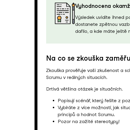
Vyhodnocena okamži
Výsledek uvidíte ihned p
dostanete zpětnou vazbu
dařilo, a kde máte ještě
Na co se zkouška zaměřu
Zkouška prověřuje vaši zkušenost a sc
Scrumu v reálných situacích.
Drtivá většina otázek je situačních.
Popisují scénář, který řešíte z p
Vybíráte z více možností, jak situ
principů a hodnot Scrumu.
Pozor na zažité stereotypy!