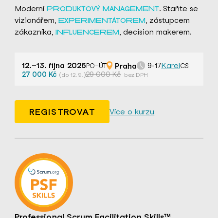
Moderní
. Staňte se
PRODUKTOVÝ MANAGEMENT
vizionářem,
, zástupcem
EXPERIMENTÁTOREM
zákazníka,
, decision makerem.
INFLUENCEREM
12.–13. října 2026
Praha
Karel
9-17
PO–ÚT
CS
27 000 Kč
29 000 Kč
(do 12. 9.)
bez DPH
REGISTROVAT
Více o kurzu
Professional Scrum Facilitation Skills™