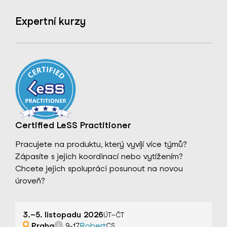
Expertní kurzy
Certified LeSS Practitioner
Pracujete na produktu, který vyvíjí více týmů?
Zápasíte s jejich koordinací nebo vytížením?
Chcete jejich spolupráci posunout na novou
úroveň?
3.–5. listopadu 2026
ÚT–ČT
Praha
Robert
9-17
CS