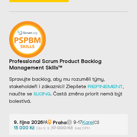
Professional Scrum Product Backlog
Management Skills™
Spravujte backlog, aby mu rozuměli týmy,
stakeholdeři i zákazníci! Zlepšete
,
REFINEMENT
naučte se
. Častá změna priorit nemá být
SLICING
bolestivá.
9. října 2026
Praha
Karel
9-17
PÁ
CS
15 000 Kč
17 000 Kč
(do 9. 9.)
bez DPH