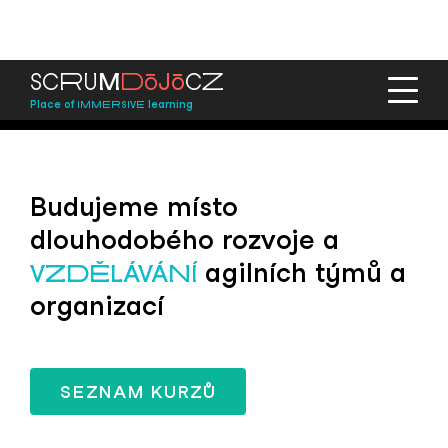
ō
ō
S
C
R
U
M
D
J
C
Z
Place of
learning
IMMERSIVE
Budujeme místo
dlouhodobého rozvoje a
agilních týmů a
VZDĚLÁVÁNÍ
organizací
SEZNAM KURZŮ