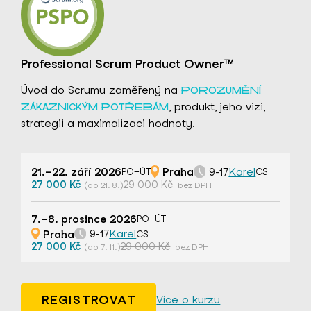
Professional Scrum Product Owner™
Úvod do Scrumu zaměřený na
POROZUMĚNÍ
, produkt, jeho vizi,
ZÁKAZNICKÝM POTŘEBÁM
strategii a maximalizaci hodnoty.
21.–22. září 2026
Praha
Karel
9-17
PO–ÚT
CS
27 000 Kč
29 000 Kč
(do 21. 8.)
bez DPH
7.–8. prosince 2026
PO–ÚT
Praha
Karel
9-17
CS
27 000 Kč
29 000 Kč
(do 7. 11.)
bez DPH
REGISTROVAT
Více o kurzu