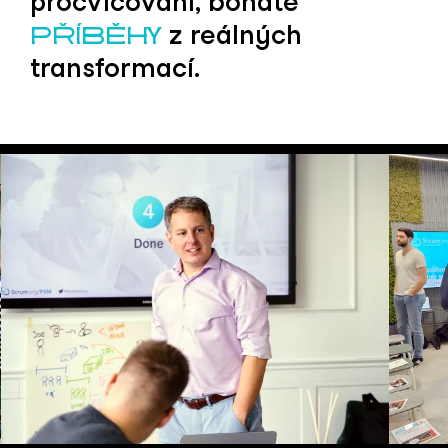
procvičování, bohaté
z reálných
PŘÍBĚHY
transformací.