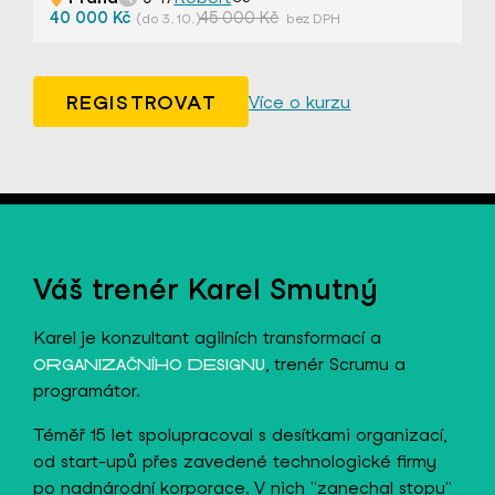
40 000 Kč
45 000 Kč
(do 3. 10.)
bez DPH
REGISTROVAT
Více o kurzu
Váš trenér Karel Smutný
Karel je konzultant agilních transformací a
, trenér Scrumu a
ORGANIZAČNÍHO DESIGNU
programátor.
Téměř 15 let spolupracoval s desítkami organizací,
od start-upů přes zavedené technologické firmy
po nadnárodní korporace. V nich "zanechal stopu"