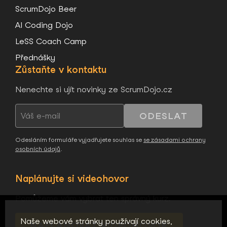
ScrumDojo Beer
AI Coding Dojo
LeSS Coach Camp
Přednášky
Zůstaňte v kontaktu
Nenechte si ujít novinky ze ScrumDojo.cz
ODESLAT
Odesláním formuláře vyjadřujete souhlas se
se zásadami ochrany
osobních údajů
.
Naplánujte si videohovor
Pomůžeme vám vybrat ten správný kurz.
Naše webové stránky používají cookies,
NAPLÁNOVAT VIDEOHOVOR