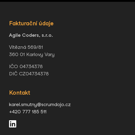
Fakturační údaje
Agile Coders, s.r.o.
Vítězná 569/81
360 01 Karlovy Vary
IČO 04734378
DIČ CZ04734378
Kontakt
karel.smutny@scrumdojo.cz
+420 777 185 511