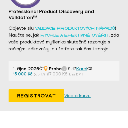
Professional Product Discovery and
Validation™
Objevte sílu
!
VALIDACE PRODUKTOVÝCH NÁPADŮ
Naučte se, jak
, zda
RYCHLE A EFEKTIVNĚ OVĚŘIT
vaše produktová myšlenka skutečně rezonuje s
reálnými zákazníky, a ušetřete tak čas i zdroje.
1. října 2026
Praha
Karel
9-17
ČT
CS
15 000 Kč
17 000 Kč
(do 1. 9.)
bez DPH
REGISTROVAT
Více o kurzu