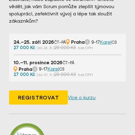
vědět, jak vám Scrum pomůže zlepšit týmovou
spolupráci, zefektivnit vývoj a lépe tak sloužit
zákazníkům?
24.–25. září 2026
Praha
Karel
9-17
ČT–PÁ
CS
27 000 Kč
29 000 Kč
(do 24. 8.)
bez DPH
10.–11. prosince 2026
ČT–PÁ
Praha
Karel
9-17
CS
27 000 Kč
29 000 Kč
(do 10. 11.)
bez DPH
REGISTROVAT
Více o kurzu