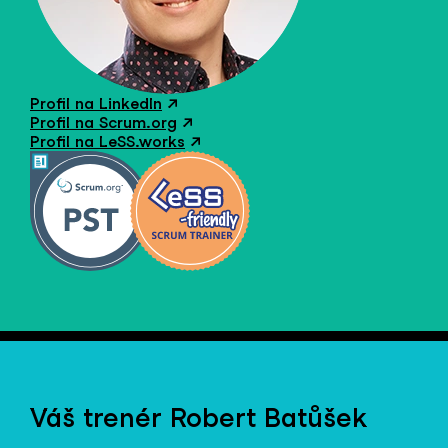
Profil na LinkedIn
↗
Profil na Scrum.org
↗
Profil na LeSS.works
↗
Váš trenér Robert Batůšek