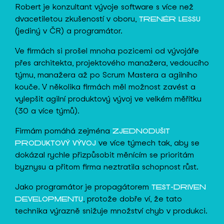
Robert je konzultant vývoje software s více než
dvacetiletou zkušeností v oboru,
TRENÉR LESSU
(jediný v ČR) a programátor.
Ve firmách si prošel mnoha pozicemi od vývojáře
přes architekta, projektového manažera, vedoucího
týmu, manažera až po Scrum Mastera a agilního
kouče. V několika firmách měl možnost zavést a
vylepšit agilní produktový vývoj ve velkém měřítku
(30 a více týmů).
Firmám pomáhá zejména
ZJEDNODUŠIT
ve více týmech tak, aby se
PRODUKTOVÝ VÝVOJ
dokázal rychle přizpůsobit měnícím se prioritám
byznysu a přitom firma neztratila schopnost růst.
Jako programátor je propagátorem
TEST-DRIVEN
, protože dobře ví, že tato
DEVELOPMENTU
technika výrazně snižuje množství chyb v produkci.