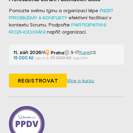
Pomozte svému týmu a organizaci lépe
ŘEŠIT
efektivní facilitací v
PROBLÉMY A KONFLIKTY
kontextu Scrumu. Podpořte
PARTICIPATIVNÍ
napříč organizací.
ROZHODOVÁNÍ
11. září 2026
Praha
Karel
9-17
PÁ
CS
15 000 Kč
17 000 Kč
(do 11. 8.)
bez DPH
REGISTROVAT
Více o kurzu