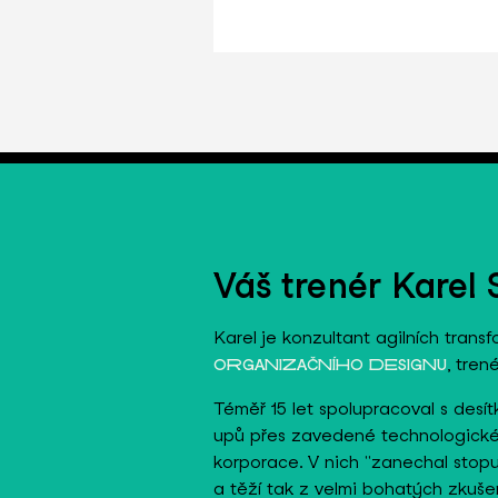
Váš trenér Karel
Karel je konzultant agilních trans
, tren
ORGANIZAČNÍHO DESIGNU
Téměř 15 let spolupracoval s desít
upů přes zavedené technologické
korporace. V nich "zanechal stop
a těží tak z velmi bohatých zkušen