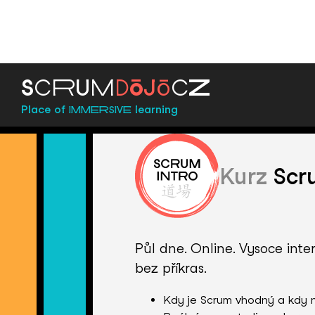
ō
ō
S
C
R
U
M
D
J
C
Z
Place of
learning
IMMERSIVE
Kurz
Scru
Půl dne. Online. Vysoce inte
bez příkras.
Kdy je Scrum vhodný a kdy 