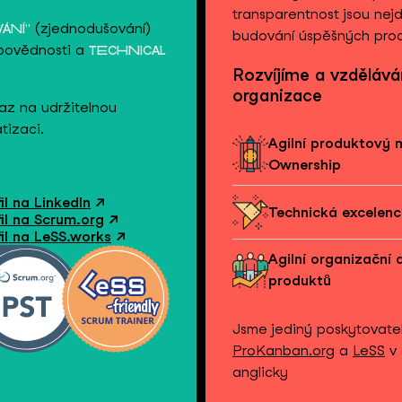
transparentnost jsou nejd
(zjednodušování)
ÁNÍ"
budování úspěšných prod
povědnosti a
TECHNICAL
Rozvíjíme a vzdělává
organizace
az na udržitelnou
tizaci.
Agilní produktový
Ownership
il na LinkedIn
↗
Technická excelen
il na Scrum.org
↗
il na LeSS.works
↗
Agilní organizační
produktů
Jsme jediný poskytovatel
ProKanban.org
a
LeSS
v 
anglicky