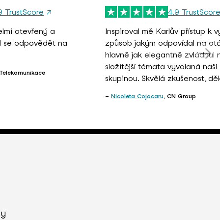
9 TrustScore
↗
4.9 TrustScor
velmi otevřený a
Inspiroval mě Karlův přístup k v
ál se odpovědět na
způsob jakým odpovídal na ot
hlavně jak elegantně zvládnul 
složitější témata vyvolaná naší
 Telekomunikace
skupinou. Skvělá zkušenost, děk
Nicoleta Cojocaru
, CN Group
ty