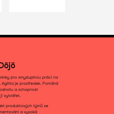
Dōjō
dmínky pro smysluplnou práci na
 Agilita je prostředek. Pomáhá
hodnotu a schopnost
i vytvářet.
takt produktových týmů se
imentování a vysoká