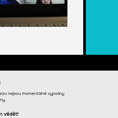
y
urzu nejsou momentálně vypsány
ny.
 vědět!