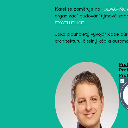
Karel se zaměřuje na
"ODVÁPŇOV
organizací, budování týmové zod
.
EXCELLENCE
Jako dlouholetý vývojář klade důr
architekturu, čitelný kód a automa
Prof
Prof
Prof