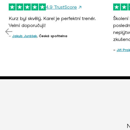
4.9 TrustScore
↗
Kurz byl skvělý. Karel je perfektní trenér.
Školení 
Velmi doporučuji!
poslední
neplýtv
Jakub Jurášek
, Česká spořitelna
zkušenos
Jiří Pro
N