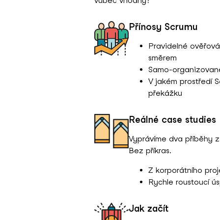
vůbec vhodný?
Přínosy Scrumu
Pravidelné ověřová
směrem
Samo-organizované
V jakém prostředí
překážku
Reálné case studies
Vyprávíme dva příběhy z
Bez příkras.
Z korporátního proj
Rychle roustoucí ú
Jak začít