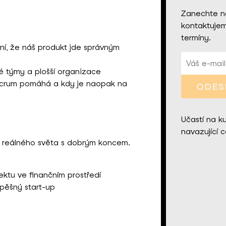
Zanechte ná
kontaktujem
termíny.
ní, že náš produkt jde správným
 týmy a plošší organizace
 Scrum pomáhá a kdy je naopak na
ODES
Učastí na k
navazující ce
 reálného světa s dobrým koncem.
ektu ve finančním prostředí
spěšný start-up