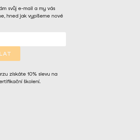
m svůj e-mail a my vás
e, hned jak vypíšeme nové
LAT
urzu získáte 10% slevu na
rtifikační školení.