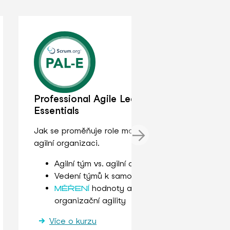
A
Professional Agile Leadership™
f
Essentials
Ú
Jak se proměňuje role manažera v
t
agilní organizaci.
Agilní tým vs. agilní organizace
Vedení týmů k samo-řízení
hodnoty a
MĚŘENÍ
organizační agility
Více o kurzu