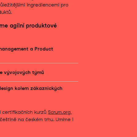
ůležitějšími ingrediencemi pro
uktů.
me agilní produktové
 management a Product
ce vývojových týmů
 design kolem zákaznických
 certifikačních kurzů
Scrum.org
,
češtině na českém trhu. Umíme i