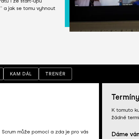
átu i ze start-upu
" a jak se tomu vyhnout
KAM DÁL
TRENÉR
Termín
K tomuto k
žádné termí
m Scrum může pomoci a zda je pro vás
Dáme vám