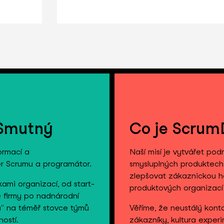
 Smutný
Co je Scrum
formací a
Naší misí je vytvářet po
ér Scrumu a programátor.
smysluplných produktech.
zlepšovat zákaznickou 
kami organizací, od start-
produktových organizací j
 firmy po nadnárodní
u" na téměř stovce týmů
Věříme, že neustálý kon
ostí.
zákazníky, kultura exper