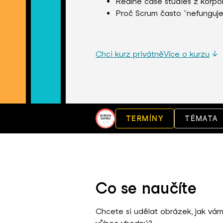
Reálné case studies z korpor
Proč Scrum často "nefunguje
Chci kurz privátně
Více o kurzu
↓
TERMÍNY
TÉMATA
Co se naučíte
Chcete si udělat obrázek, jak vá