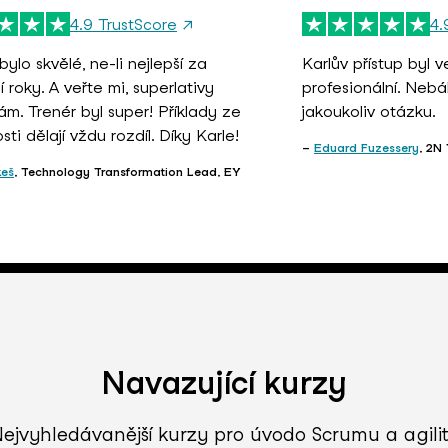
4.9 TrustScore
↗
4.
bylo skvělé, ne-li nejlepší za
Karlův přístup byl 
 roky. A veřte mi, superlativy
profesionální. Neb
ám. Trenér byl super! Příklady ze
jakoukoliv otázku.
ti dělají vždu rozdíl. Díky Karle!
Eduard Fuzessery
, 2N
keš
, Technology Transformation Lead, EY
Navazující kurzy
ejvyhledávanější kurzy pro úvodo Scrumu a agili