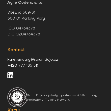
Agile Coders, s.r.o.
Vítězná 569/81
360 01 Karlovy Vary
IČO 04734378
DIČ CZ04734378
Kontakt
karel.smutny@scrumdojo.cz
+420 777 185 511
ScrumDojo.cz je hrdým partnerem sítě Scrum.org
Professional Training Network.
Kurzy