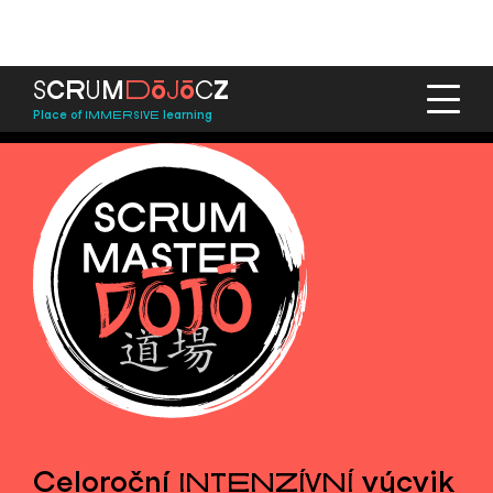
ō
ō
S
C
R
U
M
D
J
C
Z
Place of
learning
IMMERSIVE
Celoroční
výcvik
INTENZÍVNÍ