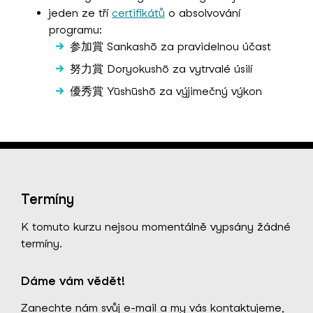
jeden ze tří
certifikátů
o absolvování
programu:
参加賞 Sankashō za pravidelnou účast
努力賞 Doryokushō za vytrvalé úsilí
優秀賞 Yūshūshō za výjimečný výkon
Termíny
K tomuto kurzu nejsou momentálně vypsány žádné
termíny.
Dáme vám vědět!
Zanechte nám svůj e-mail a my vás kontaktujeme,