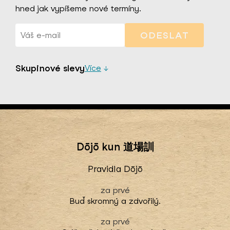
hned jak vypíšeme nové termíny.
ODESLAT
Skupinové slevy
Více
Sleva
10%
pro 2-3 účastníky
Sleva
20%
pro 4+ účastníky
Dōjō kun 道場訓
Pravidla Dōjō
Buď skromný a zdvořilý.