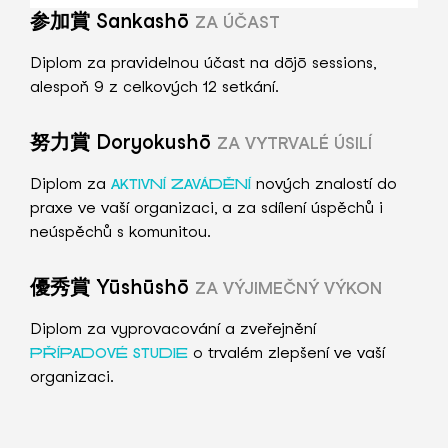
参加賞 Sankashō
ZA ÚČAST
Diplom za pravidelnou účast na dōjō sessions,
alespoň 9 z celkových 12 setkání.
努力賞 Doryokushō
ZA VYTRVALÉ ÚSILÍ
Diplom za
nových znalostí do
AKTIVNÍ ZAVÁDĚNÍ
praxe ve vaší organizaci, a za sdílení úspěchů i
neúspěchů s komunitou.
優秀賞 Yūshūshō
ZA VÝJIMEČNÝ VÝKON
Diplom za vyprovacování a zveřejnění
o trvalém zlepšení ve vaší
PŘÍPADOVÉ STUDIE
organizaci.