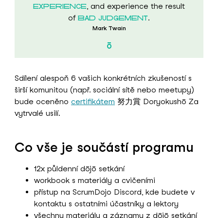
, and experience the result
EXPERIENCE
of
.
BAD JUDGEMENT
Mark Twain
Sdílení alespoň 6 vašich konkrétních zkušeností s
širší komunitou (např. sociální sítě nebo meetupy)
bude oceněno
certifikátem
努力賞 Doryokushō Za
vytrvalé usilí.
Co vše je součástí programu
12x půldenní dōjō setkání
workbook s materiály a cvičeními
přístup na ScrumDojo Discord, kde budete v
kontaktu s ostatními účastníky a lektory
všechny materiály a záznamy z dōjō setkání