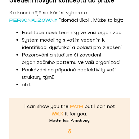
Uvedení nových konceptů do praxe
Ke konci dōjō setkání si vyberete
"domácí úkol". Může to být:
PERSONALIZOVANÝ
Facilitace nové techniky ve vaší organizaci
System modeling s vaším vedením k
identifikaci dysfunkcí a oblastí pro zlepšení
Pozorování a studium či zavedení
organizačního patternu ve vaší organizaci
Poukázání na případné neefektivity vaší
struktury týmů
atd.
I can show you the
but I can not
PATH
it for you.
WALK
Master Iain Armstrong