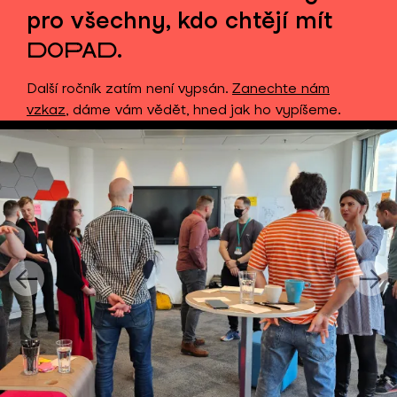
pro všechny, kdo chtějí mít
.
DOPAD
Další ročník zatím není vypsán.
Zanechte nám
vzkaz
, dáme vám vědět, hned jak ho vypíšeme.