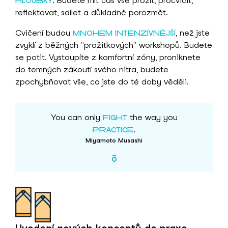
. Budete mít čas vše prožít, procvičit,
HLOUBKY
reflektovat, sdílet a důkladně porozmět.
Cvičení budou
, než jste
MNOHEM INTENZÍVNĚJŠÍ
zvyklí z běžných "prožitkových" workshopů. Budete
se potit. Vystoupíte z komfortní zóny, proniknete
do temných zákoutí svého nitra, budete
zpochybňovat vše, co jste do té doby věděli.
You can only
the way you
FIGHT
.
PRACTICE
Miyamoto Musashi