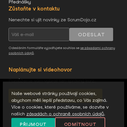
Přednášky
Zůstaňte v kontaktu
Nenechte si ujít novinky ze ScrumDojo.cz
ODESLAT
Odesláním formuláře vyjadřujete souhlas se
se zásadami ochrany
osobních údajů
.
Naplánujte si videohovor
Pomůžeme vám vybrat ten správný kurz.
Naše webové stránky používají cookies,
NAPLÁNOVAT VIDEOHOVOR
abychom měli lepší představu, co Vás zajímá.
Více o cookies, které používáme, se dozvíte v
našich
zásadách o ochraně osobních údajů
.
PŘIJMOUT
ODMÍTNOUT